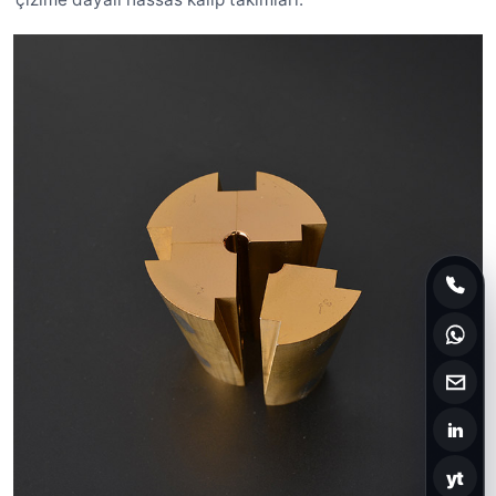
in
yt