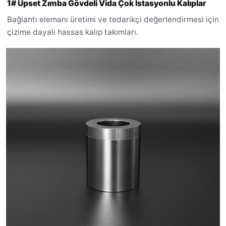
1# Upset Zımba Gövdeli Vida Çok İstasyonlu Kalıplar
Bağlantı elemanı üretimi ve tedarikçi değerlendirmesi için
çizime dayalı hassas kalıp takımları.