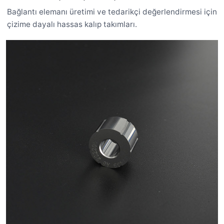
Bağlantı elemanı üretimi ve tedarikçi değerlendirmesi için
çizime dayalı hassas kalıp takımları.