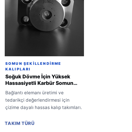
SOMUN ŞEKILLENDIRME
KALIPLARI
Soğuk Dövme İçin Yüksek
Hassasiyetli Karbür Somun
Kalıbı
Bağlantı elemanı üretimi ve
tedarikçi değerlendirmesi için
çizime dayalı hassas kalıp takımları.
TAKIM TÜRÜ