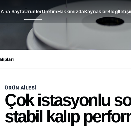
Ana Sayfa
Ürünler
Üretim
Hakkımızda
Kaynaklar
Blog
İletiş
lıpları
ÜRÜN AILESI
Çok istasyonlu so
stabil kalıp perfo