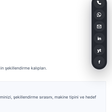
in
yt
f
n şekillendirme kalıpları.
minizi, şekillendirme sırasını, makine tipini ve hedef