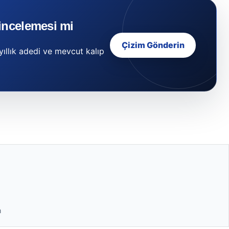
incelemesi mi
Çizim Gönderin
ıllık adedi ve mevcut kalıp
n