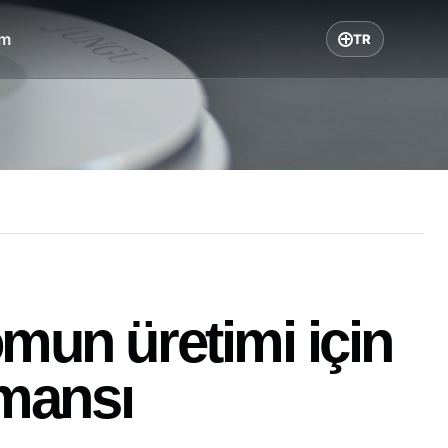
im
TR
mun üretimi için
rmansı