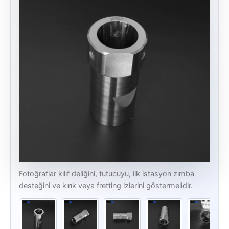
Fotoğraflar kılıf deliğini, tutucuyu, ilk istasyon zımba
desteğini ve kırık veya fretting izlerini göstermelidir.