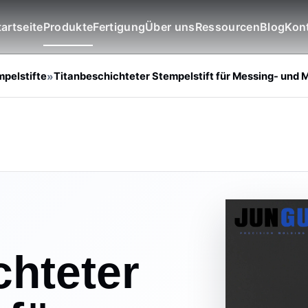
tartseite
Produkte
Fertigung
Über uns
Ressourcen
Blog
Kon
pelstifte
»
Titanbeschichteter Stempelstift für Messing- und M
chteter