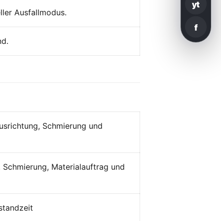
yt
ller Ausfallmodus.
f
nd.
Ausrichtung, Schmierung und
, Schmierung, Materialauftrag und
standzeit