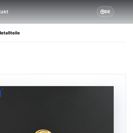
takt
DE
etallteile