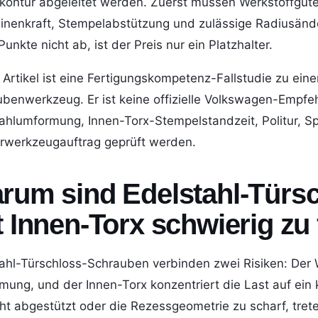
ontur abgeleitet werden. Zuerst müssen Werkstoffgüte, 
nenkraft, Stempelabstützung und zulässige Radiusände
Punkte nicht ab, ist der Preis nur ein Platzhalter.
 Artikel ist eine Fertigungskompetenz-Fallstudie zu ei
benwerkzeug. Er ist keine offizielle Volkswagen-Empfehl
ahlumformung, Innen-Torx-Stempelstandzeit, Politur, 
rwerkzeugauftrag geprüft werden.
rum sind Edelstahl-Türs
t Innen-Torx schwierig z
ahl-Türschloss-Schrauben verbinden zwei Risiken: Der W
ung, und der Innen-Torx konzentriert die Last auf ein k
ht abgestützt oder die Rezessgeometrie zu scharf, tre