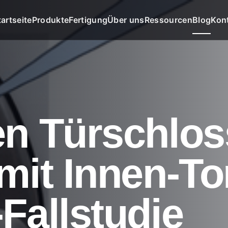
tartseite
Produkte
Fertigung
Über uns
Ressourcen
Blog
Kon
n Türschlos
mit Innen-To
Fallstudie