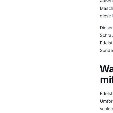
Außenk
Maschi
diese 
Dieser
Schrau
Edelst
Sonde
Wa
mi
Edelst
Umform
schlec