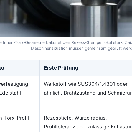
e Innen-Torx-Geometrie belastet den Rezess-Stempel lokal stark. Ze
Maschinensituation müssen gemeinsam geprüft wer
ko
Erste Prüfung
verfestigung
Werkstoff wie SUS304/1.4301 oder
Edelstahl
ähnlich, Drahtzustand und Schmieru
n-Torx-Profil
Rezesstiefe, Wurzelradius,
Profiltoleranz und zulässige Entlastu