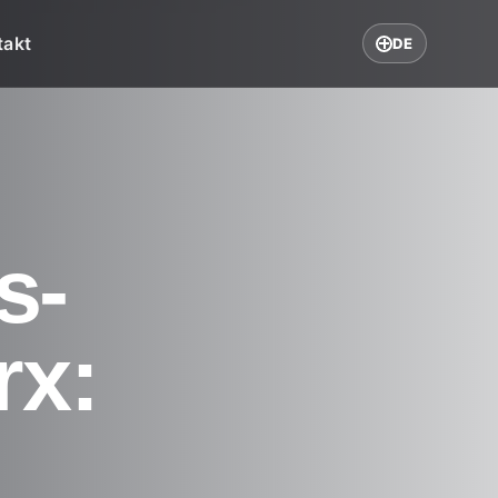
takt
DE
s-
rx: