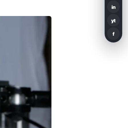
in
yt
f