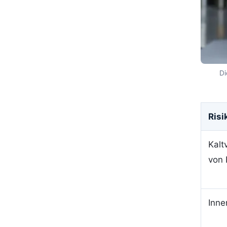
Di
Risi
Kalt
von 
Inne