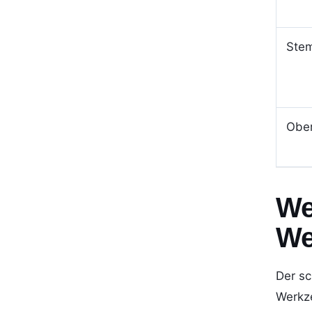
Stem
Ober
We
We
Der sc
Werkze