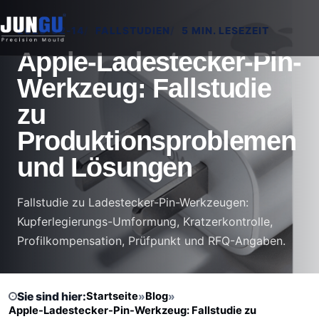
2026-02-14
FALLSTUDIEN
5 MIN. LESEZEIT
Apple-Ladestecker-Pin-
Werkzeug: Fallstudie
zu
Produktionsproblemen
und Lösungen
Fallstudie zu Ladestecker-Pin-Werkzeugen:
Kupferlegierungs-Umformung, Kratzerkontrolle,
Profilkompensation, Prüfpunkt und RFQ-Angaben.
Sie sind hier:
Startseite
»
Blog
»
Apple-Ladestecker-Pin-Werkzeug: Fallstudie zu