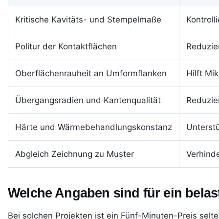
Kritische Kavitäts- und Stempelmaße
Kontroll
Politur der Kontaktflächen
Reduzier
Oberflächenrauheit an Umformflanken
Hilft Mi
Übergangsradien und Kantenqualität
Reduzier
Härte und Wärmebehandlungskonstanz
Unterstü
Abgleich Zeichnung zu Muster
Verhinde
Welche Angaben sind für ein bela
Bei solchen Projekten ist ein Fünf-Minuten-Preis selt