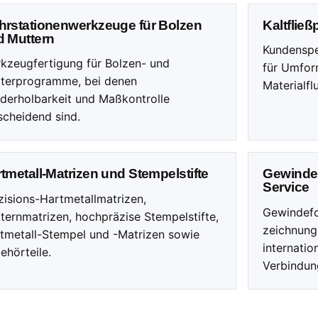
hrstationenwerkzeuge für Bolzen
Kaltflie
d Muttern
Kundenspe
kzeugfertigung für Bolzen- und
für Umfor
terprogramme, bei denen
Materialfl
derholbarkeit und Maßkontrolle
scheidend sind.
tmetall-Matrizen und Stempelstifte
Gewinde
Service
zisions-Hartmetallmatrizen,
Gewindef
ternmatrizen, hochpräzise Stempelstifte,
zeichnung
tmetall-Stempel und -Matrizen sowie
internatio
ehörteile.
Verbindun