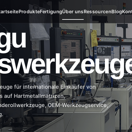
tartseite
Produkte
Fertigung
Über uns
Ressourcen
Blog
Kon
gu
nswerkzeug
uge für internationale Einkäufer von
 auf Hartmetallmatrizen,
inderollwerkzeuge, OEM-Werkzeugservice,
g.