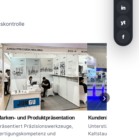
in
yt
skontrolle
f
›
arken- und Produktpräsentation
Kundenkommunikati
räsentiert Präzisionswerkzeuge,
Unterstützende Proje
ertigungskompetenz und
Kaltstauchwerkzeugen,