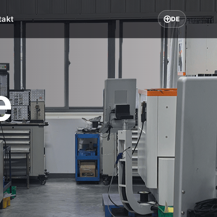
takt
DE
e