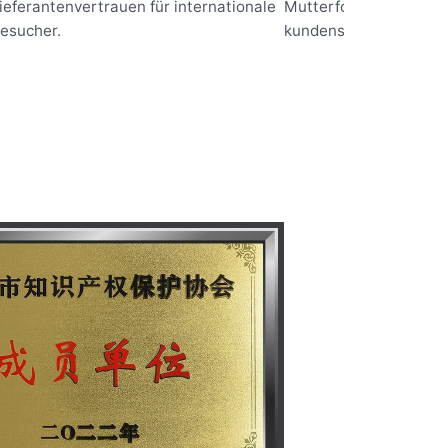
ieferantenvertrauen für internationale
Mutterformmatrizen u
esucher.
kundenspezifischen We