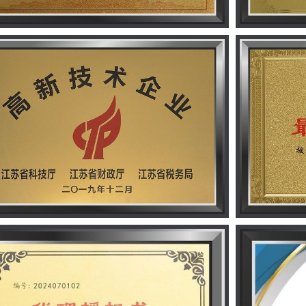
henverbandszertifikat
Mitgliedsze
rantenzertifikat
Online-Beli