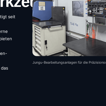
rkzeuge
igt seit
erne
bieten
fen-
Jungu-Bearbeitungsanlagen für die Präzisions
 das